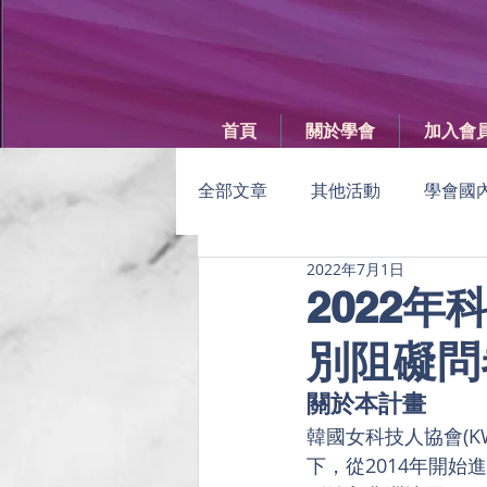
首頁
關於學會
加入會
全部文章
其他活動
學會國
2022年7月1日
GISE
女科技人電子報
2022年
別阻礙問
年度女科技人大會
學會會
關於本計畫
韓國女科技人協會(KW
下，從2014年開始進