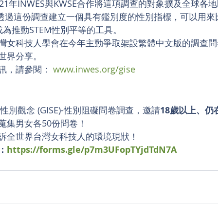
21年INWES與KWSE合作將這項調查的對象擴及全球各
E希望透過這份調查建立一個具有鑑別度的性別指標，可以用
成為推動STEM性別平等的工具。
灣女科技人學會在今年主動爭取架設繁體中文版的調查問
世界分享。
訊，請參閱： 
www.inwes.org/gise
性別觀念 (GISE)-性別阻礙問卷調查，邀請
18歲以上、仍
蒐集男女各50份問卷！
訴全世界台灣女科技人的環境現狀！
：
https://forms.gle/p7m3UFopTYjdTdN7A