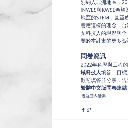
別納入非洲地區，20
INWES與KWS
地區的STEM，甚至
響應這樣的理念，台
女科技人的現況與全
關於本計畫的更多資
問卷資訊
2022年科學與工程的
域科技人
填答，目標
歡迎填答並分享，告
繁體中文版問卷連結
過往國內活動