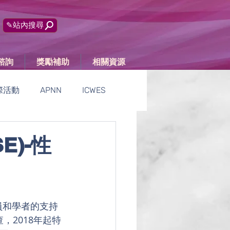
✎站內搜尋
諮詢
獎勵補助
相關資源
際活動
APNN
ICWES
活動報導
E)-性
 成員和學者的支持
，2018年起特