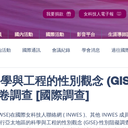
我要捐款
女科技人電子報
員
國內活動
國際活動
影音平台
生涯導師
內活動
國際通訊
會議紀錄
學會消息
過往國
國內活動報導
過往國內活動
國際活動預告
國際
科學與工程的性別觀念 (GIS
卷調查 [國際調查]
員大會
SE)在國際女科技人聯絡網 ( INWES )、其他 INWES
行亞太地區的科學與工程的性別觀念 (GISE)-性別阻礙調查