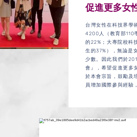
促進更多女
台灣女性在科技界學
4200人（教育部1
的22%；大專院校科
生的37%），無論是
少數。因此我們於20
會』，希望促進更多
於本會宗旨，鼓勵及
員增加國際參與經驗