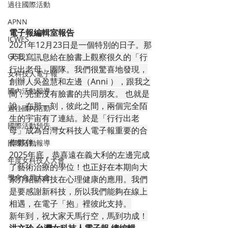
過往國際活動
APNN
電子報編輯室報告
ICWES
2021年12月23日是一個特別的日子。那
天我寫訊息給在臉書上觀察很久的「行
GISE
行出老母」團隊。我們很驚喜地發現，
女科技人電子報
創辦人吳盈慧和左邊（Anni ），跟我之
國內活動報導
間，完全沒有臉書的共同朋友。 也就是
說，在那一刻，彼此之間，兩個完全陌
過往國內活動
生的宇宙有了連結。於是「行行出老
國際活動預告
母」成為台灣女科技人電子報重要的合
作夥伴。
國際活動報導
2025年底，恭喜遠在義大利的左邊完成
年度女科技人大會
了藝術治療的學位！也正好在本期向大
學會會員大會
家介紹新科技在心理健康的應用。我們
是要感謝新科技，所以我們能夠在線上
相遇，在電子「抱」裡彼此支持。
新年到，祝大家天馬行空，馬到功成！
洪文玲 台灣女科技人電子報 總編輯