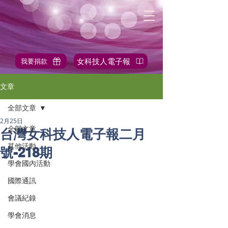
女科技人電子報
我要捐款
✎站內搜尋
文章
全部文章
2月25日
全部文章
台灣女科技人電子報二月
其他活動
號-218期
學會國內活動
國際通訊
會議紀錄
學會消息