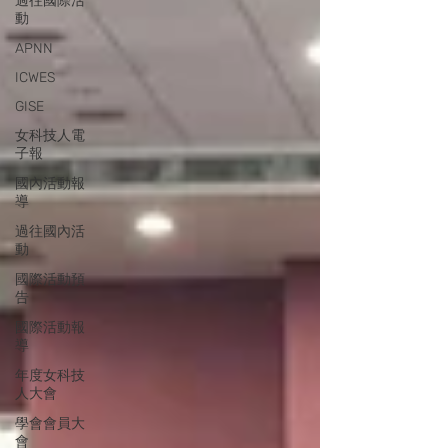
過往國際活
動
APNN
ICWES
GISE
女科技人電
子報
國內活動報
導
過往國內活
動
國際活動預
告
國際活動報
導
年度女科技
人大會
學會會員大
會