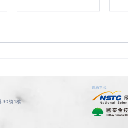
【會後報導】在彼此的經驗
20
中，不再獨自前行——Out of
學舉
the Shadows／領導力發展計
持化
畫
​贊助單位
巷30號1樓