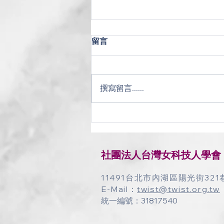
留言
撰寫留言......
【會後報導】工程領域女性科
研人才春季實務工作坊 聚焦研
究計畫申請與科研職涯支持
​社團法人台灣女科技人學會
11491台北市內湖區陽光街321
E-Mail：
twist@twist.org.tw
統一編號：31817540