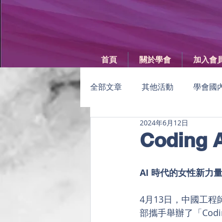
首頁
關於學會
加入會
全部文章
其他活動
學會國
2024年6月12日
GISE
女科技人電子報
Coding 
年度女科技人大會
學會會
AI 時代的女性新力
4月13日，中國工
部攜手舉辦了「Cod