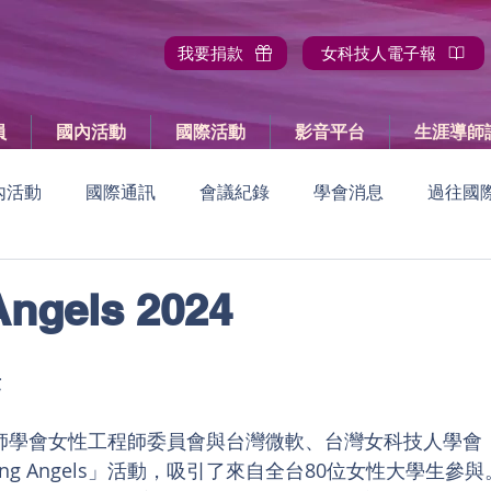
我要捐款
女科技人電子報
員
國內活動
國際活動
影音平台
生涯導師
內活動
國際通訊
會議紀錄
學會消息
過往國
國內活動報導
過往國內活動
國際活動預告
國際
Angels 2024
員大會
量
程師學會女性工程師委員會與台灣微軟、台灣女科技人學會
ing Angels」活動，吸引了來自全台80位女性大學生參