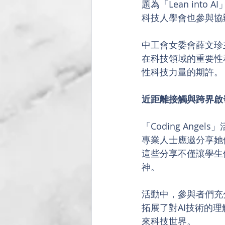
題為「Lean in
科技人學會也參與協
中工會女委會薛文珍
在科技領域的重要性
性科技力量的期許。
近距離接觸與跨界啟
「Coding An
專業人士應邀分享她
這些分享不僅讓學生
神。
活動中，參與者們充
拓展了對AI技術的
來科技世界。