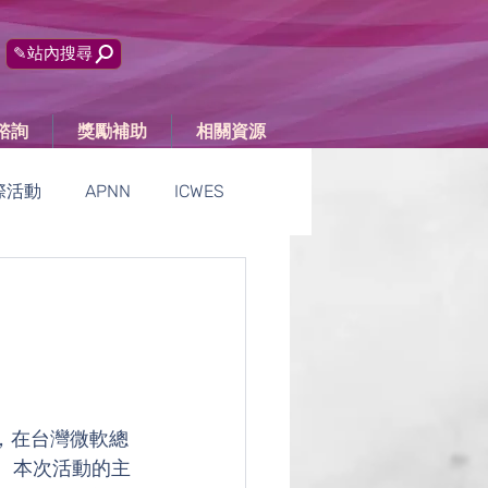
✎站內搜尋
諮詢
獎勵補助
相關資源
際活動
APNN
ICWES
活動報導
，在台灣微軟總
與。本次活動的主