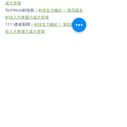
成大登場
TechNice科技島｜
科技女力崛起！ 第四屆女
科技人大會週六成大登場
1111產經新聞｜
科技女力崛起！ 第四屆女科
技人大會週六成大登場
實體報導：
工商時報｜
第四屆女科技人大會3／9成大登場
國內活動報導
年度女科技人大會
最新文章
查看全部