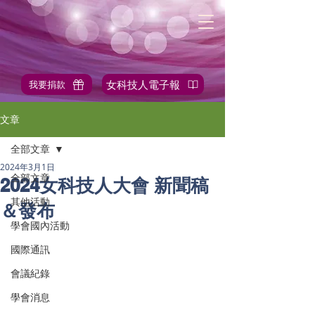
女科技人電子報
我要捐款
✎站內搜尋
文章
全部文章
2024年3月1日
全部文章
2024女科技人大會 新聞稿
其他活動
＆發布
學會國內活動
國際通訊
會議紀錄
學會消息