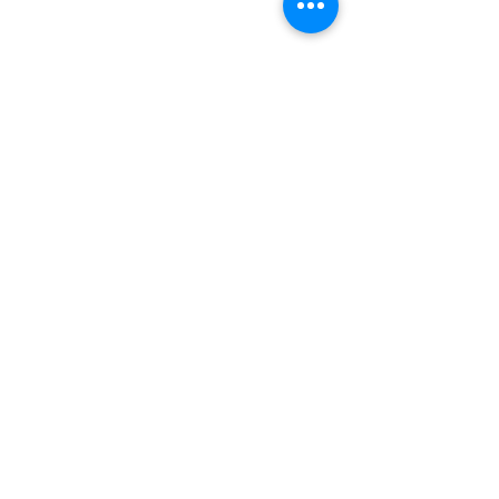
最新文章
查看全部
留言