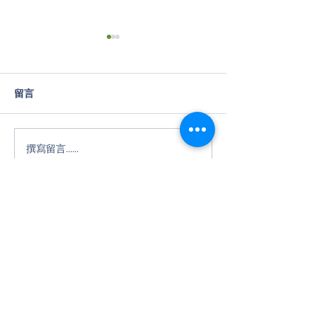
留言
撰寫留言......
【4月線上課程】性別化創
「如何爭取研究
新: 連結科技研發與社會改
來打通任督二脈
革
名囉！！
​社團法人台灣女科技人學會
11491台北市內湖區陽光街321巷30號
1樓
E-Mail：
twist@twist.org.tw
統一編號：31817540