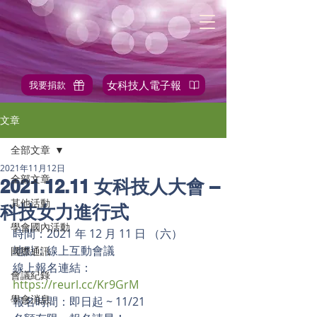
女科技人電子報
我要捐款
✎站內搜尋
文章
全部文章
2021年11月12日
全部文章
2021.12.11 女科技人大會 –
其他活動
科技女力進行式
學會國內活動
時間：2021 年 12 月 11 日 （六）
地點：線上互動會議
國際通訊
線上報名連結：
會議紀錄
https://reurl.cc/Kr9GrM
學會消息
報名時間：即日起 ~ 11/21