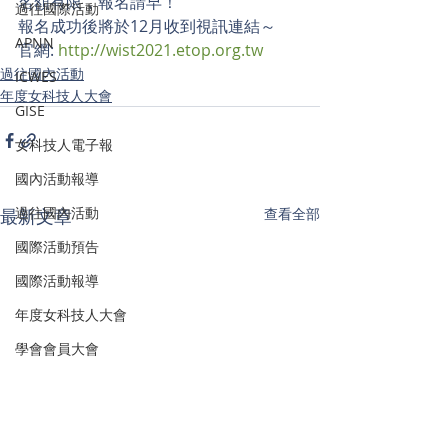
名額有限，報名請早！
過往國際活動
報名成功後將於12月收到視訊連結～
APNN
官網: 
http://wist2021.etop.org.tw
過往國內活動
ICWES
年度女科技人大會
GISE
女科技人電子報
國內活動報導
過往國內活動
最新文章
查看全部
國際活動預告
國際活動報導
年度女科技人大會
學會會員大會