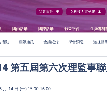
我要捐款
女科技人電子報
員
國內活動
國際活動
影音平台
生涯導師
內活動
國際通訊
會議紀錄
學會消息
過往國
國內活動報導
過往國內活動
國際活動預告
國際
06.14 第五屆第六次理監事
員大會
 14 日 (一) 15:00-16:00
議
長