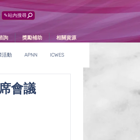
✎站內搜尋
諮詢
獎勵補助
相關資源
際活動
APNN
ICWES
活動報導
聯席會議