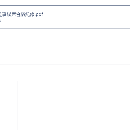
監事聯席會議紀錄
.pdf
B