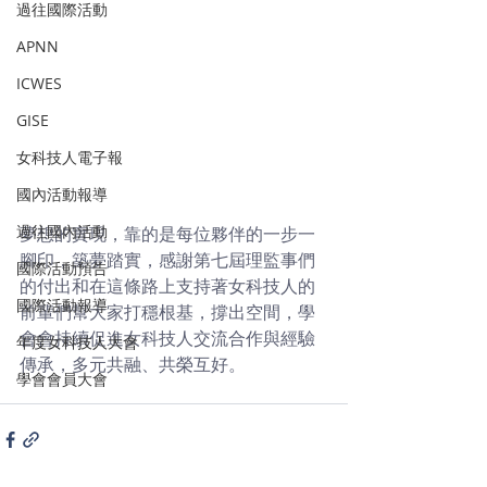
過往國際活動
APNN
ICWES
GISE
女科技人電子報
國內活動報導
過往國內活動
夢想的實現，靠的是每位夥伴的一步一
腳印，築夢踏實，感謝第七屆理監事們
國際活動預告
的付出和在這條路上支持著女科技人的
國際活動報導
前輩
們幫大家打穩根基，撐出空間，學
會會持續促進女科技人交流合作與經驗
年度女科技人大會
傳承，多元共融、共榮互好。
學會會員大會