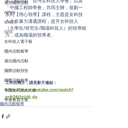
本工作坊由「台灣女科技人學會」以及
過往國際活動
「中國工程師學會」共同主辦，規劃一
APNN
系列【用心領導】課程，主題是女科技
人之非暴力溝通課程，提升女科技人
ICWES
（大學生/研究生/職場科技人）的領導能
GISE
力，成為職場的領導者。
女科技人電子報
國內活動報導
過往國內活動
國際活動預告
國際活動報導
工作坊簡介，請見影片連結：
https://www.youtube.com/watch?
年度女科技人大會
v=RQ8J5vUM_do
學會會員大會
國內活動報導