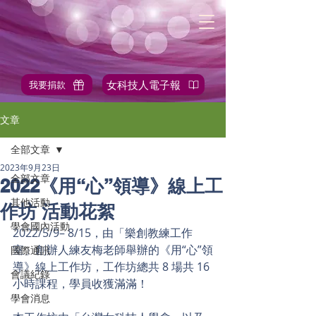
女科技人電子報
我要捐款
✎站內搜尋
文章
全部文章
2023年9月23日
全部文章
2022《用“心”領導》線上工
其他活動
作坊 活動花絮
學會國內活動
2022/5/9– 8/15，由「樂創教練工作
室」創辦人練友梅老師舉辦的《用“心”領
國際通訊
導》線上工作坊，工作坊總共 8 場共 16 
會議紀錄
小時課程，學員收獲滿滿！
學會消息