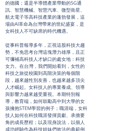
的德國；還是半導體產業帶動的5G通
訊、智慧機械、智慧汽車、微型衛星、
航太電子等高科技產業的蓬勃發展，這
場由AI革命為台灣帶來的世紀盛宴，是
女科技人不可缺席的時代機遇。
從事科普報導多年，正視這股科技大趨
勢，不免思考台灣這塊潛力雄厚，且正
可彌補高科技人才缺口的處女地：科技
女力。在台灣，我們開始看到，女性的
科技之旅從校園到高階決策的每個階
段，越來越性別友善，也越來越多頂尖
人才崛起。女科技人的專業養成、領導
與影響力越來越受重視。本期特別報
導，教育端，如何鼓勵高中到大學的女
孩擁抱STEM學習的例子；職涯端，女科
技人如何在科技職涯發揮貢獻、承擔要
角的成長歷程；以及現身說法，以個人
成功經驗作為科技姐妹們效法的典範例