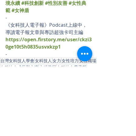
境永續
#科技創新
#性別友善
#女性典
範
#女神盾
-
《女科技人電子報》Podcast上線中，
導讀電子報文章與專訪超強卡司主編 
https://open.firstory.me/user/ckzi3
0ge10t5h0835usvxkzp1
-
台灣女科技人學會
女科技人
女力
女性培力
女性職場
女科技人成長與交流
永續發展
女科技人電子報
STEM教育
企業性別平等
女性研發人才培育計畫
DEI
多元
科技女力
《女科技人電子報》202期出刊！
職場轉折
女科技人的理性與感性
平等
共融
台灣科技
人才培育
跨域合作
環境永續
創新科技
性別友善
女性典範
女神盾
女科技人電子報