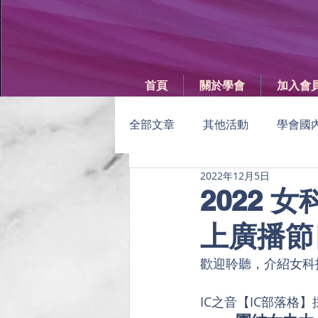
首頁
關於學會
加入會
全部文章
其他活動
學會國
2022年12月5日
GISE
女科技人電子報
2022
上廣播節
年度女科技人大會
學會會
歡迎聆聽，介紹女科
IC之音【IC部落格