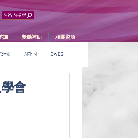
✎站內搜尋
諮詢
獎勵補助
相關資源
際活動
APNN
ICWES
活動報導
人學會