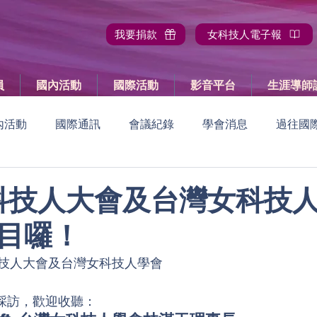
我要捐款
女科技人電子報
員
國內活動
國際活動
影音平台
生涯導師
內活動
國際通訊
會議紀錄
學會消息
過往國
國內活動報導
過往國內活動
國際活動預告
國際
 女科技人大會及台灣女科技
目囉！
員大會
技人大會及台灣女科技人學會
】採訪，歡迎收聽：