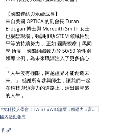
【國際連結與永續成長】
來自美國 OPTICA 的副會長 Turan 
Erdogan 博士與 Meredith Smith 女士
也親臨現場，強調推動 STEM 領域性別
平等的持續努力 。正如 國際觀察｜馬同
學 所見，國際組織致力於 50/50 的性別
領導比例，為未來職涯注入了更多信心 
。
「人生沒有極限，跨越疆界才能創造未
來。」 感謝所有參與師生，讓我們一起
在科技與領導力的道路上，活出最豐盛
的人生 。
#女科技人學會 #TWiST #WIO論壇 #領導力 #富足人生 #跨域領航 #女性力量
國內活動報導