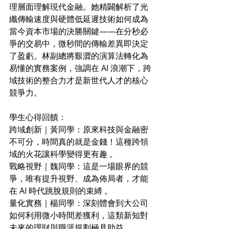
理層面理解現代金融。她精闢解析了光
纖傳輸速度與硬體低延遲技術如何成為
當今資本市場的決勝關鍵——在分秒必
爭的交易中，微秒間的傳輸差異即決定
了盈虧。林副總將艱澀的演算法轉化為
易懂的實務案例，強調在 AI 浪潮下，跨
域技術的整合力才是新世代人才的核心
競爭力。
學生心得回饋： 
跨域創新｜黃同學：原來科技與金融密
不可分，時間真的就是金錢！這種跨領
域的火花讓科學變得更有趣 。 
戰略視野｜魏同學：這是一場眼界的競
爭，唯有提升視野、成為佈局者，才能
在 AI 時代跳脫規則的束縛 。 
量化實務｜楊同學：深刻體會到大公司
如何利用微小時間差獲利，這類新知對
未來的理財與職涯規劃極具助益 。