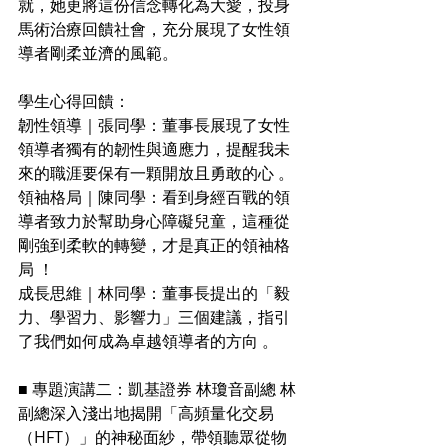
就，她更將這份信念轉化為大愛，投身
馬術治療回饋社會，充分展現了女性領
導者剛柔並濟的風範。
學生心得回饋： 
韌性領導｜張同學：董事長展現了女性
領導者獨有的韌性與適應力，提醒我未
來的職涯要保有一顆開放且勇敢的心 。 
領袖格局｜陳同學：看到身經百戰的領
導者致力於幫助身心障礙兒童，這種從
剛強到柔軟的轉變，才是真正的領袖格
局 ！ 
成長思維｜林同學：董事長提出的「毅
力、學習力、影響力」三個建議，指引
了我們如何成為卓越領導者的方向 。
■ 專題演講二：凱基證券 林瓊音副總 林
副總深入淺出地揭開「高頻量化交易
（HFT）」的神秘面紗，帶領聽眾從物