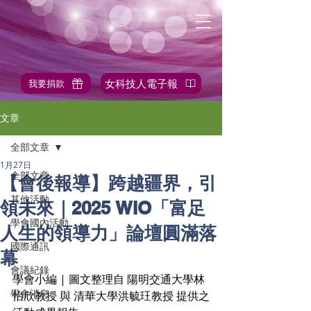
女科技人電子報
我要捐款
✎站內搜尋
文章
全部文章
1月27日
全部文章
【會後報導】跨越疆界，引
其他活動
領未來｜2025 WIO「富足
學會國內活動
人生的領導力」論壇圓滿落
國際通訊
幕
會議紀錄
學會小編 | 圖文整理自 陽明交通大學林
學會消息
怡欣教授 與 清華大學洪毓玨教授 提供之