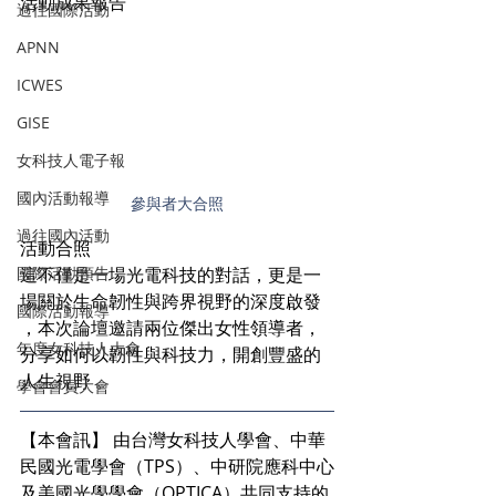
活動成果報告
過往國際活動
APNN
ICWES
GISE
女科技人電子報
國內活動報導
參與者大合照
過往國內活動
活動合照
這不僅是一場光電科技的對話，更是一
國際活動預告
場關於生命韌性與跨界視野的深度啟發 
國際活動報導
，本次論壇邀請兩位傑出女性領導者，
年度女科技人大會
分享如何以韌性與科技力，開創豐盛的
人生視野 。
學會會員大會
【本會訊】 由台灣女科技人學會、中華
民國光電學會（TPS）、中研院應科中心
及美國光學學會（OPTICA）共同支持的 