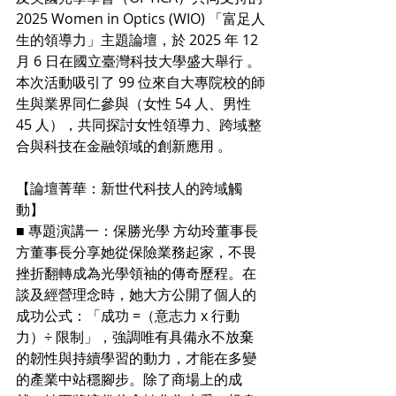
2025 Women in Optics (WIO) 「富足人
生的領導力」主題論壇，於 2025 年 12 
月 6 日在國立臺灣科技大學盛大舉行 。
本次活動吸引了 99 位來自大專院校的師
生與業界同仁參與（女性 54 人、男性 
45 人），共同探討女性領導力、跨域整
合與科技在金融領域的創新應用 。
【論壇菁華：新世代科技人的跨域觸
動】
■ 專題演講一：保勝光學 方幼玲董事長 
方董事長分享她從保險業務起家，不畏
挫折翻轉成為光學領袖的傳奇歷程。在
談及經營理念時，她大方公開了個人的
成功公式：「成功 =（意志力 x 行動
力）÷ 限制」，強調唯有具備永不放棄
的韌性與持續學習的動力，才能在多變
的產業中站穩腳步。除了商場上的成