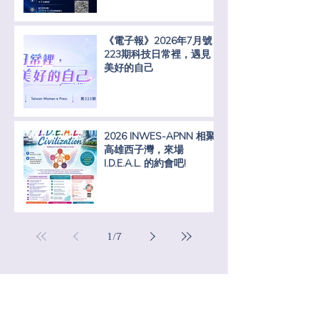
《電子報》2026年7月號 -
223期科技日常裡，遇見
美好的自己
2026 INWES-APNN 相聚
高雄西子灣，來場
I.D.E.A.L. 的約會吧!
1
/
7